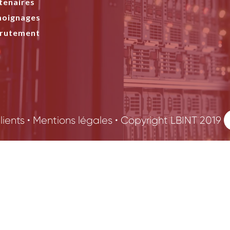
tenaires
oignages
rutement
ients
•
Mentions légales
•
Copyright LBINT 2019