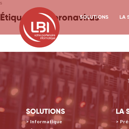
s
Étiquette :
Coronavirus
SOLUTIONS
LA 
SOLUTIONS
LA 
Informatique
Pré